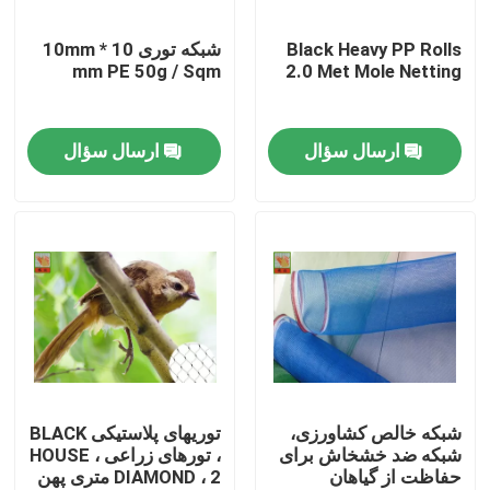
Black Heavy PP Rolls
شبکه توری 10mm * 10
تور کارخانه
mm PE 50g / Sqm
2.0 Met Mole Netting
کنترل کیفیت
ارسال سؤال
ارسال سؤال
با ما تماس بگیرید
درخواست نقل قول
شبکه های پلاستیکی اکسترود شده
مشبک باغ مش
شبکه خالص کشاورزی،
توریهای پلاستیکی BLACK
شبکه ضد خشخاش برای
، تورهای زراعی ، HOUSE
حفاظت از گیاهان
DIAMOND ، 2 متری پهن
مشبک کشاورزی