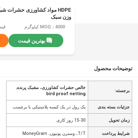
وزن سبک
MOQ：4000 کیلوگرم
قیمت：e
بهترین قیمت
توضیحات محصول
خالص حشرات کشاورزی، مشبک پرنده
,
برجسته:
bird proof netting
جزئیات بسته بندی
یک رول در یک کیسه پلاستیکی با برچسب
زمان تحویل
15-30 روز کاری
شرایط پرداخت
T/T، وسترن یونیون، MoneyGram